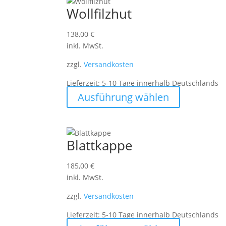
Varianten
Wollfilzhut
auf.
Die
138,00
€
Optionen
inkl. MwSt.
können
zzgl.
Versandkosten
auf
der
Lieferzeit:
5-10 Tage innerhalb Deutschlands
Produktseite
Dieses
Ausführung wählen
gewählt
Produkt
werden
weist
mehrere
Varianten
Blattkappe
auf.
Die
185,00
€
Optionen
inkl. MwSt.
können
zzgl.
Versandkosten
auf
der
Lieferzeit:
5-10 Tage innerhalb Deutschlands
Produktseite
Dieses