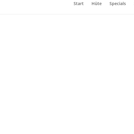
Start
/
Wollfilzkappen
Start
/ Leiterkappe
Hüte
Specials