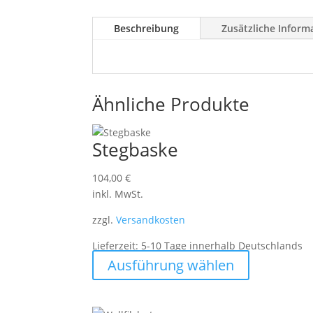
Beschreibung
Zusätzliche Inform
Ähnliche Produkte
Stegbaske
104,00
€
inkl. MwSt.
zzgl.
Versandkosten
Lieferzeit:
5-10 Tage innerhalb Deutschlands
Dieses
Ausführung wählen
Produkt
weist
mehrere