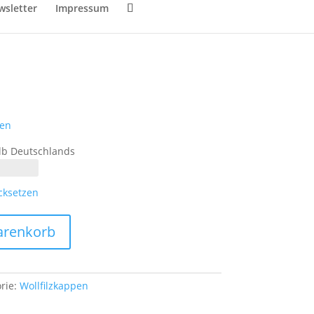
sletter
Impressum
ten
lb Deutschlands
cksetzen
arenkorb
rie:
Wollfilzkappen