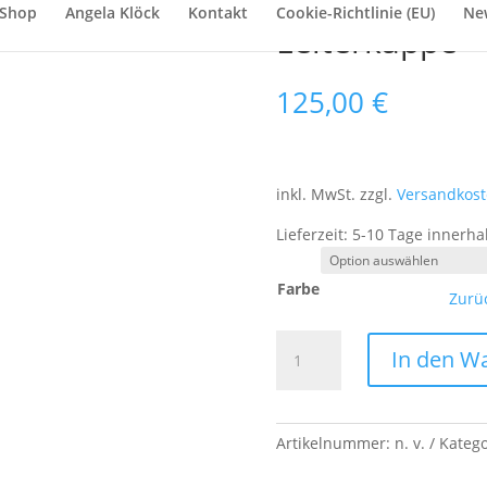
Shop
Angela Klöck
Kontakt
Cookie-Richtlinie (EU)
New
Leiterkappe
125,00
€
inkl. MwSt.
zzgl.
Versandkos
Lieferzeit:
5-10 Tage innerha
Farbe
Zurü
Leiterkappe
In den W
Menge
Artikelnummer:
n. v.
Katego